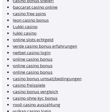
·
casino bonus siteleri
·
baccarat casino online
·
casino free spins
·
leon casino bonus
·
Lukki casino
·
lukki casino
·
online slots echtgeld
·
verde casino bonus erfahrungen
·
netbet casino login
·
online casino bonus
·
online casino bonus
·
online casino bonus
·
casino bonus umsatzbedingungen
·
casino freispiele
·
casino bonus vergleich
·
casino ohne kyc bonus
·
rooli casino auszahlung
·
vulkan casino login