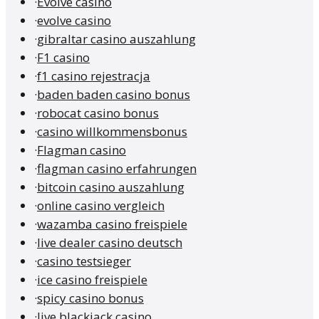
·
Evolve casino
·
evolve casino
·
gibraltar casino auszahlung
·
F1 casino
·
f1 casino rejestracja
·
baden baden casino bonus
·
robocat casino bonus
·
casino willkommensbonus
·
Flagman casino
·
flagman casino erfahrungen
·
bitcoin casino auszahlung
·
online casino vergleich
·
wazamba casino freispiele
·
live dealer casino deutsch
·
casino testsieger
·
ice casino freispiele
·
spicy casino bonus
·
live blackjack casino