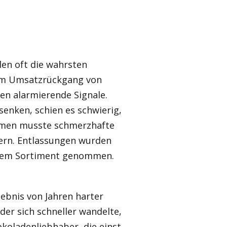
len oft die wahrsten
nem Umsatzrückgang von
en alarmierende Signale.
enken, schien es schwierig,
ehmen musste schmerzhafte
ern. Entlassungen wurden
 dem Sortiment genommen.
gebnis von Jahren harter
der sich schneller wandelte,
koladenliebhaber, die einst