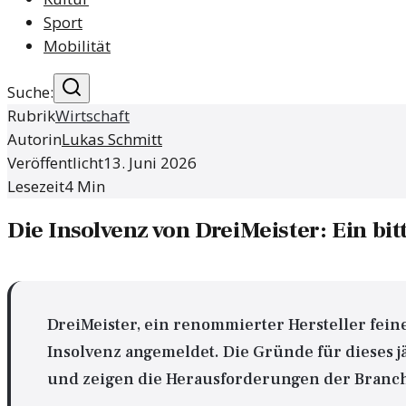
Sport
Mobilität
Suche:
Rubrik
Wirtschaft
Autorin
Lukas Schmitt
Veröffentlicht
13. Juni 2026
Lesezeit
4
Min
Die Insolvenz von DreiMeister: Ein bit
DreiMeister, ein renommierter Hersteller feine
Insolvenz angemeldet. Die Gründe für dieses 
und zeigen die Herausforderungen der Branch