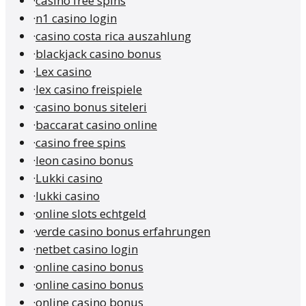
·
casino free spins
·
n1 casino login
·
casino costa rica auszahlung
·
blackjack casino bonus
·
Lex casino
·
lex casino freispiele
·
casino bonus siteleri
·
baccarat casino online
·
casino free spins
·
leon casino bonus
·
Lukki casino
·
lukki casino
·
online slots echtgeld
·
verde casino bonus erfahrungen
·
netbet casino login
·
online casino bonus
·
online casino bonus
·
online casino bonus